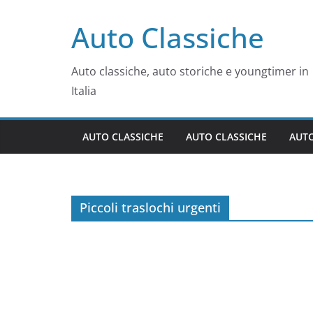
Salta
Auto Classiche
al
contenuto
Auto classiche, auto storiche e youngtimer in
Italia
AUTO CLASSICHE
AUTO CLASSICHE
AUTO
Piccoli traslochi urgenti