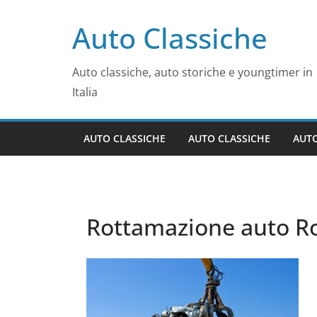
Salta
Auto Classiche
al
contenuto
Auto classiche, auto storiche e youngtimer in
Italia
AUTO CLASSICHE
AUTO CLASSICHE
AUTO
Rottamazione auto 